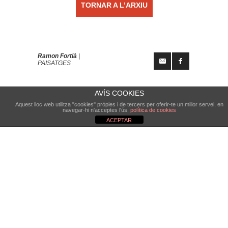
TORNAR A L’ARXIU
Ramon Fortià
|
PAISATGES
AVÍS COOKIES
Aquest lloc web utilitza "cookies" pròpies i de tercers per oferir-te un millor servei, en
navegar-hi n'acceptes l'ús.
política de cookies
ACEPTAR