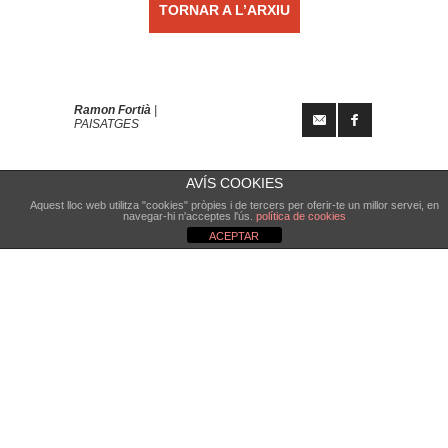
TORNAR A L’ARXIU
Ramon Fortià
|
PAISATGES
AVÍS COOKIES
Aquest lloc web utilitza "cookies" pròpies i de tercers per oferir-te un millor servei, en
navegar-hi n'acceptes l'ús.
política de cookies
ACEPTAR