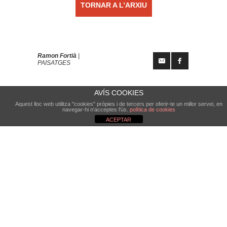
TORNAR A L’ARXIU
Ramon Fortià
|
PAISATGES
AVÍS COOKIES
Aquest lloc web utilitza "cookies" pròpies i de tercers per oferir-te un millor servei, en
navegar-hi n'acceptes l'ús.
política de cookies
ACEPTAR