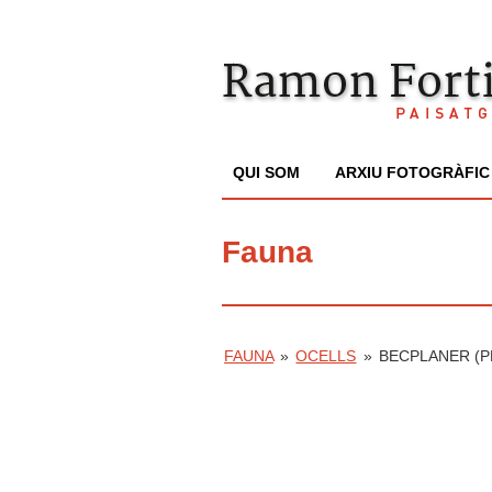
QUI SOM
ARXIU FOTOGRÀFIC
Fauna
FAUNA
»
OCELLS
»
BECPLANER (P