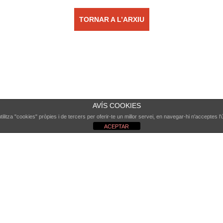
TORNAR A L’ARXIU
AVÍS COOKIES
ilitza "cookies" pròpies i de tercers per oferir-te un millor servei, en navegar-hi n'acceptes l'
ACEPTAR