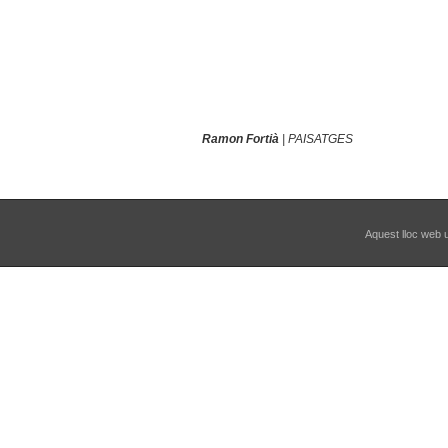
Ramon Fortià
| PAISATGES
Aquest lloc web ut