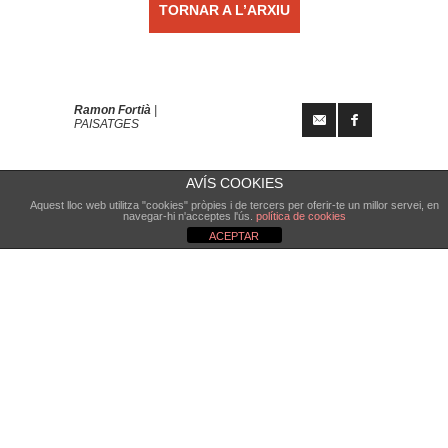
TORNAR A L’ARXIU
Ramon Fortià
|
PAISATGES
AVÍS COOKIES
Aquest lloc web utilitza "cookies" pròpies i de tercers per oferir-te un millor servei, en
navegar-hi n'acceptes l'ús.
política de cookies
ACEPTAR