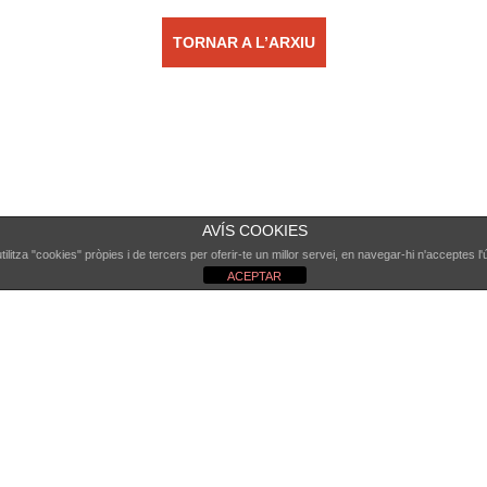
TORNAR A L’ARXIU
AVÍS COOKIES
ilitza "cookies" pròpies i de tercers per oferir-te un millor servei, en navegar-hi n'acceptes l'
ACEPTAR