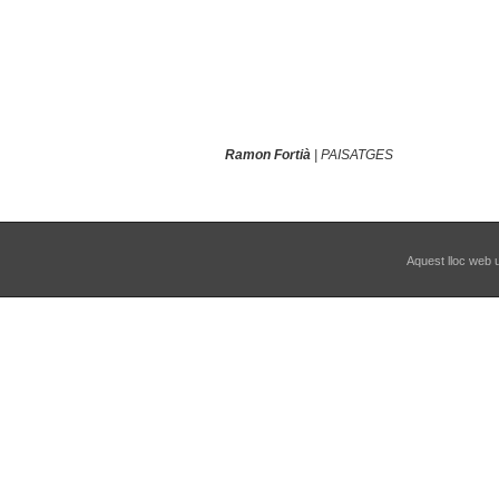
Ramon Fortià
| PAISATGES
Aquest lloc web ut