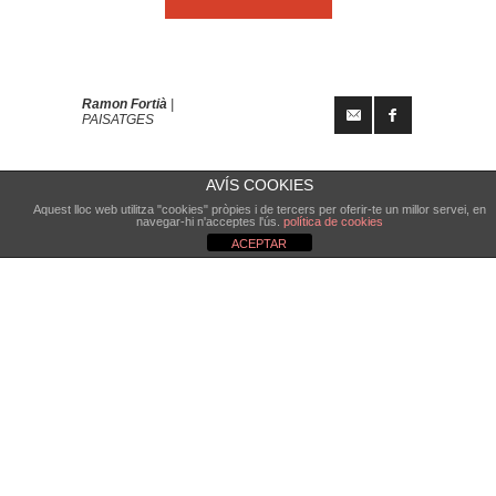
Ramon Fortià
|
PAISATGES
AVÍS COOKIES
Aquest lloc web utilitza "cookies" pròpies i de tercers per oferir-te un millor servei, en
navegar-hi n'acceptes l'ús.
política de cookies
ACEPTAR