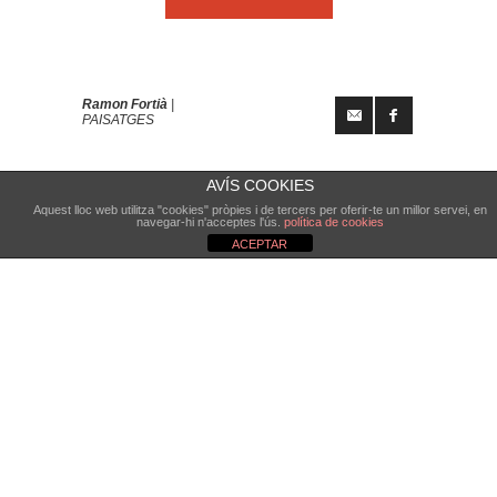
Ramon Fortià
|
PAISATGES
AVÍS COOKIES
Aquest lloc web utilitza "cookies" pròpies i de tercers per oferir-te un millor servei, en
navegar-hi n'acceptes l'ús.
política de cookies
ACEPTAR