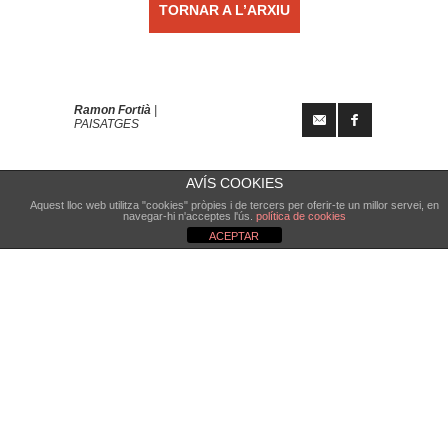
TORNAR A L’ARXIU
Ramon Fortià
|
PAISATGES
AVÍS COOKIES
Aquest lloc web utilitza "cookies" pròpies i de tercers per oferir-te un millor servei, en
navegar-hi n'acceptes l'ús.
política de cookies
ACEPTAR