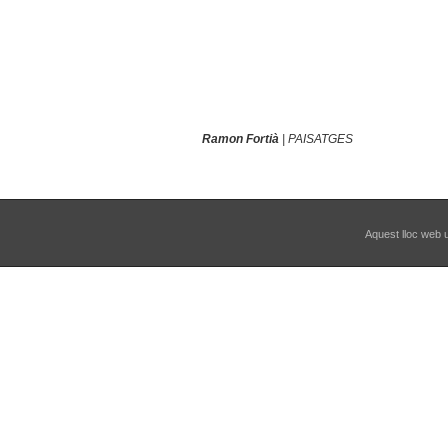
Ramon Fortià
| PAISATGES
Aquest lloc web ut