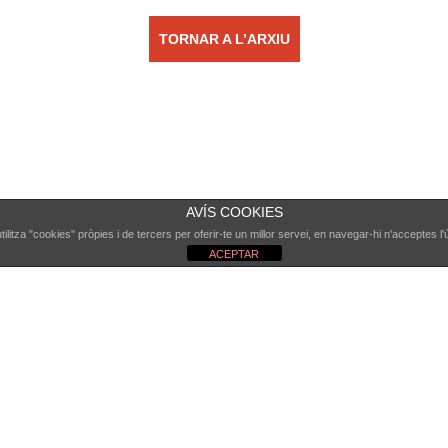
TORNAR A L’ARXIU
AVÍS COOKIES
ilitza "cookies" pròpies i de tercers per oferir-te un millor servei, en navegar-hi n'acceptes l'
ACEPTAR