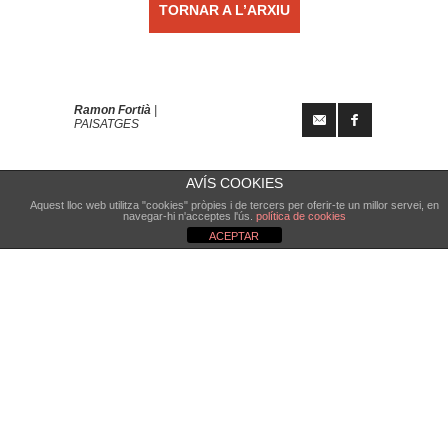
TORNAR A L’ARXIU
Ramon Fortià
|
PAISATGES
AVÍS COOKIES
Aquest lloc web utilitza "cookies" pròpies i de tercers per oferir-te un millor servei, en
navegar-hi n'acceptes l'ús.
política de cookies
ACEPTAR