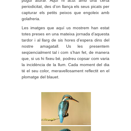
pugui aturar. Aquí hi acut amb una certa
periodicitat, des d’on llança els seus picats per
capturar els petits peixos que engoleix amb
golafreria.
Les imatges que aquí us mostrem han estat
totes preses en una mateixa jornada d’aquesta
tardor i al llarg de sis hores d’espera dins del
nostre amagatall. Us les presentem
seqüencialment tal i com s’han fet, de manera
que, si us hi fixeu bé, podreu copsar com varia
la incidència de la llum. Cada moment del dia
té el seu color, meravellosament reflectit en el
plomatge del blauet.