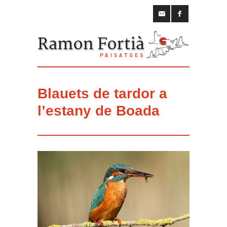
Blauets de tardor a
l’estany de Boada