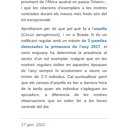
provinent de l’Àfrica austral on passa l’hivern–,
i que les citacions d’exemplars a les nostres
contrades durant els mesos més freds són del
tot excepcionals.
Aprofitarem per dir que pel què fa a l’
arpella
(
Circus aeruginosus
), i on a Boada hi és un
nidificant regular amb un màxim de
3 parelles
detectades la primavera de l’any 2017
, el
cens enguany ha determinat la presència al
sector d’un sol exemplar, malgrat que en les
nostres regulars visites en aquestes èpoques
de l’any sempre hi acostumem a veure un
mínim de 2-3 individus. Cal puntualitzar però
que els censos d’arpella es fan a darrera hora
de la tarda quan els individus s’apleguen en
ajocadors, a diferencia de les nostres
observacions que es solen fer a les hores
centrals del dia.
17 gen. 2021