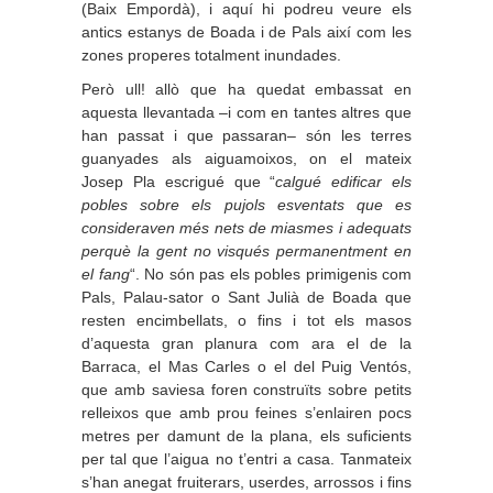
(Baix Empordà), i aquí hi podreu veure els
antics estanys de Boada i de Pals així com les
zones properes totalment inundades.
Però ull! allò que ha quedat embassat en
aquesta llevantada –i com en tantes altres que
han passat i que passaran– són les terres
guanyades als aiguamoixos, on el mateix
Josep Pla escrigué que “
calgué edificar els
pobles sobre els pujols esventats que es
consideraven més nets de miasmes i adequats
perquè la gent no visqués permanentment en
el fang
“. No són pas els pobles primigenis com
Pals, Palau-sator o Sant Julià de Boada que
resten encimbellats, o fins i tot els masos
d’aquesta gran planura com ara el de la
Barraca, el Mas Carles o el del Puig Ventós,
que amb saviesa foren construïts sobre petits
relleixos que amb prou feines s’enlairen pocs
metres per damunt de la plana, els suficients
per tal que l’aigua no t’entri a casa. Tanmateix
s’han anegat fruiterars, userdes, arrossos i fins