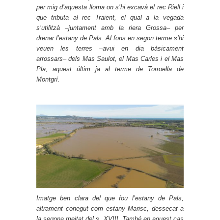
per mig d’aquesta lloma on s’hi excavà el rec Riell i
que tributa al rec Traient, el qual a la vegada
s’utilitzà –juntament amb la riera Grossa– per
drenar l’estany de Pals. Al fons en segon terme s’hi
veuen les terres –avui en dia bàsicament
arrossars– dels Mas Saulot, el Mas Carles i el Mas
Pla, aquest últim ja al terme de Torroella de
Montgrí.
Imatge ben clara del que fou l’estany de Pals,
altrament conegut com estany Marisc, dessecat a
la segona meitat del s. XVIII. També en aquest cas