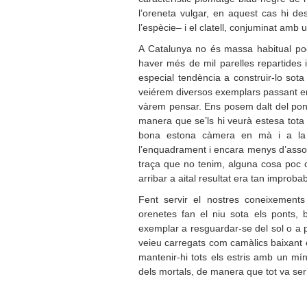
l’oreneta vulgar, en aquest cas hi d
l’espècie– i el clatell, conjuminat amb u
A Catalunya no és massa habitual pod
haver més de mil parelles repartides ir
especial tendència a construir-lo sot
veiérem diversos exemplars passant entr
vàrem pensar. Ens posem dalt del pont
manera que se’ls hi veurà estesa tota l
bona estona càmera en mà i a la 
l’enquadrament i encara menys d’assol
traça que no tenim, alguna cosa poc o 
arribar a aital resultat era tan improb
Fent servir el nostres coneixements
orenetes fan el niu sota els ponts, 
exemplar a resguardar-se del sol o a pr
veieu carregats com camàlics baixant e
mantenir-hi tots els estris amb un mí
dels mortals, de manera que tot va ser