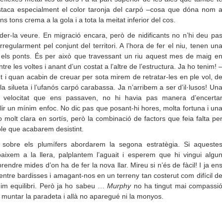
estaca especialment el color taronja del carpó –cosa que dóna nom 
ns tons crema a la gola i a tota la meitat inferior del cos.
er-la veure. En migració encara, però de nidificants no n’hi deu pa
regularment pel conjunt del territori. A l’hora de fer el niu, tenen un
a els ponts. És per això que travessant un riu aquest mes de maig e
e les voltes i anant d’un costat a l’altre de l’estructura. Ja ho tenim! 
 i quan acabin de creuar per sota mirem de retratar-les en ple vol, d
a silueta i l’ufanós carpó carabassa. Ja n’arribem a ser d’il·lusos! Un
velocitat que ens passaven, no hi havia pas manera d’encerta
ir un mínim enfoc. No dic pas que posant-hi hores, molta fortuna i un
molt clara en sortís, però la combinació de factors que feia falta pe
able que acabarem desistint.
 sobre els plumífers abordarem la segona estratègia. Si aqueste
baixem a la llera, palplantem l’aguait i esperem que hi vingui algu
endre mides d’on ha de fer la nova llar. Mireu si n’és de fàcil! I ja en
ntre bardisses i amagant-nos en un terreny tan costerut com difícil d
nim equilibri. Però ja ho sabeu …
Murphy
no ha tingut mai compassi
 muntar la paradeta i allà no aparegué ni la monyos.