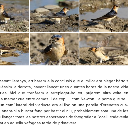
ant l’aranya, arribarem a la conclusió que el millor era plegar bàrtol
uéssim la derrota, havent llançat unes quantes hores de la nostra vid
ies. Així que tornàrem a arreplegar-ho tot, pujàrem altra volta e
em a marxar cua entre cames. I de cop … com Newton i la poma que se l
un camí lateral del viaducte era el lloc on una parella d’orenetes cua
anant-hi a buscar fang per bastir el niu, probablement sota una de le
llançar totes les nostres esperances de fotografiar a l’ocell, esdeveni
tejat en aquella xafogosa tarda de primavera.