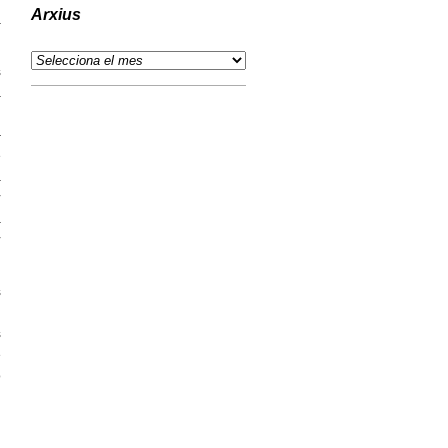
Arxius
a
s
a
n
–
e
a
r
a
r
s
n
s
e
ó