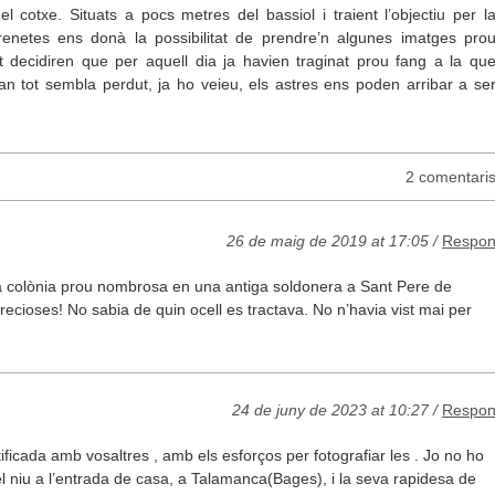
 cotxe. Situats a pocs metres del bassiol i traient l’objectiu per l
 orenetes ens donà la possibilitat de prendre’n algunes imatges pro
 decidiren que per aquell dia ja havien traginat prou fang a la qu
uan tot sembla perdut, ja ho veieu, els astres ens poden arribar a se
2 comentari
26 de maig de 2019 at 17:05 /
Respo
na colònia prou nombrosa en una antiga soldonera a Sant Pere de
recioses! No sabia de quin ocell es tractava. No n’havia vist mai per
24 de juny de 2023 at 10:27 /
Respo
tificada amb vosaltres , amb els esforços per fotografiar les . Jo no ho
l niu a l’entrada de casa, a Talamanca(Bages), i la seva rapidesa de