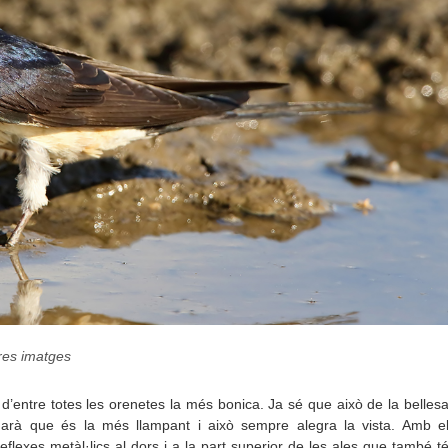
res imatges
 d’entre totes les orenetes la més bonica. Ja sé que això de la belles
arà que és la més llampant i això sempre alegra la vista. Amb e
eflexes metàl·lics al dors i a la part superior de les ales que també t