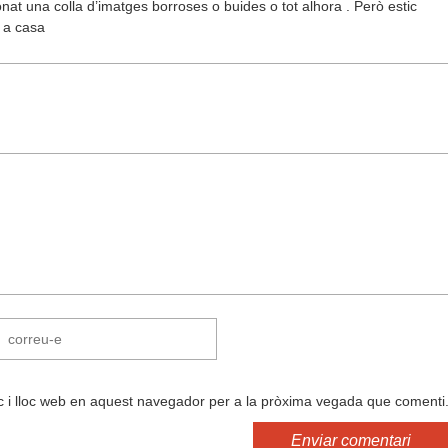
at una colla d’imatges borroses o buides o tot alhora . Però estic
u a casa
c i lloc web en aquest navegador per a la pròxima vegada que comenti