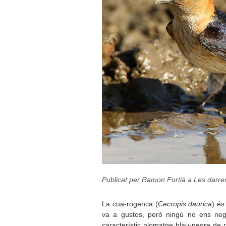
Publicat per Ramon Fortià a
Les darre
La cua-rogenca (
Cecropis daurica
) és
va a gustos, però ningú no ens neg
característic plomatge blau-negre de r