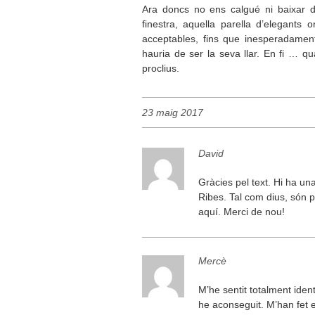
Ara doncs no ens calgué ni baixar del
finestra, aquella parella d’elegants
acceptables, fins que inesperadament
hauria de ser la seva llar. En fi … q
proclius.
23 maig 2017
David
Gràcies pel text. Hi ha u
Ribes. Tal com dius, són p
aquí. Merci de nou!
Mercè
M’he sentit totalment iden
he aconseguit. M’han fet e