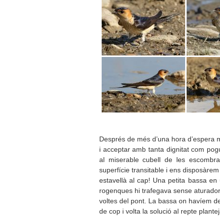
Després de més d’una hora d’espera mat
i acceptar amb tanta dignitat com pog
al miserable cubell de les escombrar
superfície transitable i ens disposàr
estavellà al cap! Una petita bassa en 
rogenques hi trafegava sense aturador 
voltes del pont. La bassa on havíem de 
de cop i volta la solució al repte plan