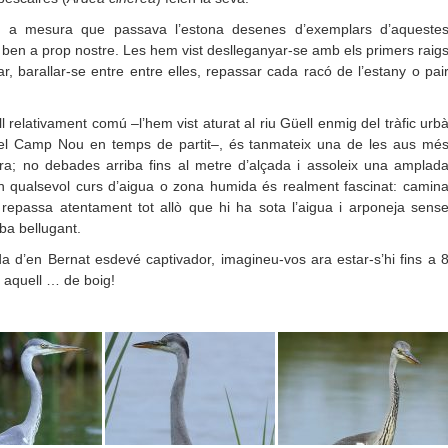
cs a mesura que passava l’estona desenes d’exemplars d’aqueste
 ben a prop nostre. Les hem vist deslleganyar-se amb els primers raig
r, barallar-se entre entre elles, repassar cada racó de l’estany o pai
l relativament comú –l’hem vist aturat al riu Güell enmig del tràfic urb
t el Camp Nou en temps de partit–, és tanmateix una de les aus mé
a; no debades arriba fins al metre d’alçada i assoleix una amplad
en qualsevol curs d’aigua o zona humida és realment fascinat: camin
 repassa atentament tot allò que hi ha sota l’aigua i arponeja sens
ba bellugant.
da d’en Bernat esdevé captivador, imagineu-vos ara estar-s’hi fins a 
u aquell … de boig!