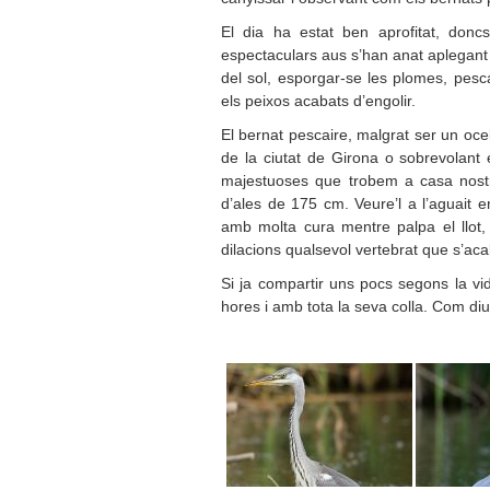
El dia ha estat ben aprofitat, don
espectaculars aus s’han anat aplegant
del sol, esporgar-se les plomes, pesca
els peixos acabats d’engolir.
El bernat pescaire, malgrat ser un ocel
de la ciutat de Girona o sobrevolan
majestuoses que trobem a casa nostr
d’ales de 175 cm. Veure’l a l’aguait 
amb molta cura mentre palpa el llot,
dilacions qualsevol vertebrat que s’aca
Si ja compartir uns pocs segons la vi
hores i amb tota la seva colla. Com di