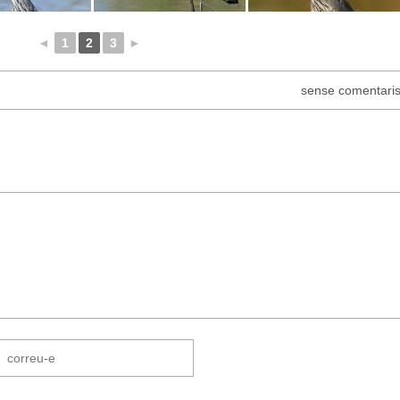
◄
1
2
3
►
sense comentari