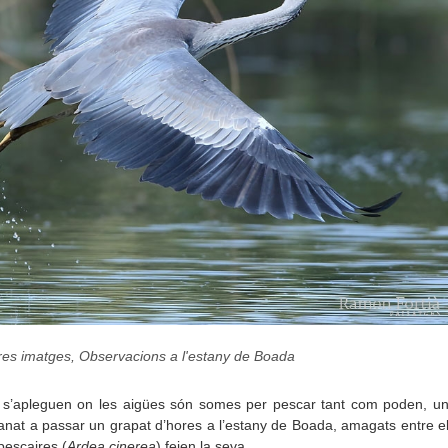
res imatges
,
Observacions a l'estany de Boada
ds s’apleguen on les aigües són somes per pescar tant com poden, u
anat a passar un grapat d’hores a l’estany de Boada, amagats entre e
pescaires (
Ardea cinerea
) feien la seva.