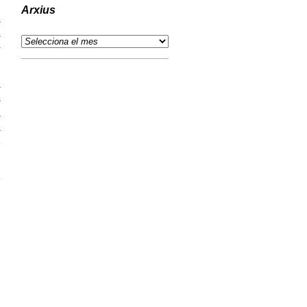
Arxius
s
s
r
à
s
a
a
e
8