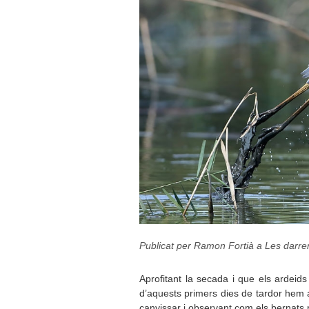
Publicat per Ramon Fortià a
Les darre
Aprofitant la secada i que els ardei
d’aquests primers dies de tardor hem 
canyissar i observant com els bernats 